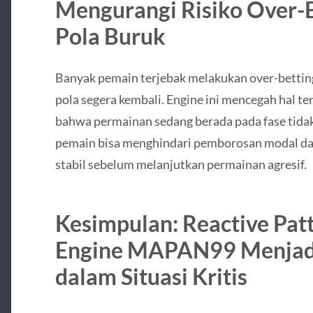
Mengurangi Risiko Over-B
Pola Buruk
Banyak pemain terjebak melakukan over-betting
pola segera kembali. Engine ini mencegah hal t
bahwa permainan sedang berada pada fase tid
pemain bisa menghindari pemborosan modal d
stabil sebelum melanjutkan permainan agresif.
Kesimpulan: Reactive Pat
Engine MAPAN99 Menjadi
dalam Situasi Kritis