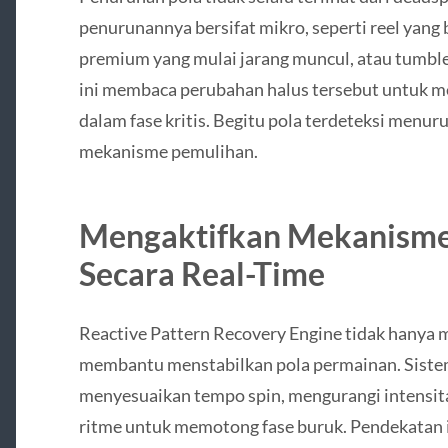
penurunannya bersifat mikro, seperti reel yang b
premium yang mulai jarang muncul, atau tumble
ini membaca perubahan halus tersebut untuk m
dalam fase kritis. Begitu pola terdeteksi menu
mekanisme pemulihan.
Mengaktifkan Mekanisme
Secara Real-Time
Reactive Pattern Recovery Engine tidak hanya
membantu menstabilkan pola permainan. Sist
menyesuaikan tempo spin, mengurangi intensit
ritme untuk memotong fase buruk. Pendekatan 