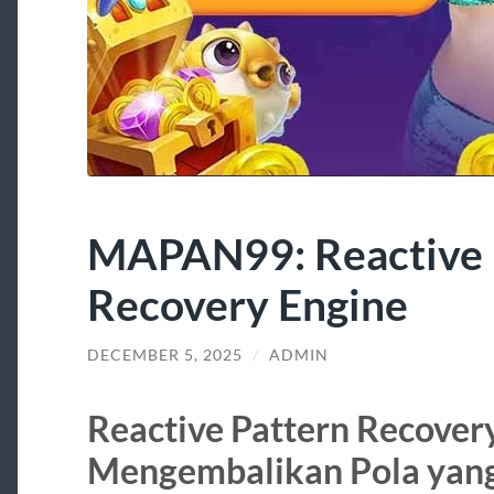
MAPAN99: Reactive 
Recovery Engine
DECEMBER 5, 2025
/
ADMIN
Reactive Pattern Recover
Mengembalikan Pola yang