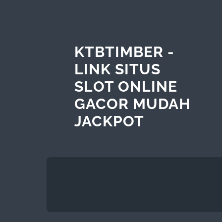
KTBTIMBER -
LINK SITUS
SLOT ONLINE
GACOR MUDAH
JACKPOT