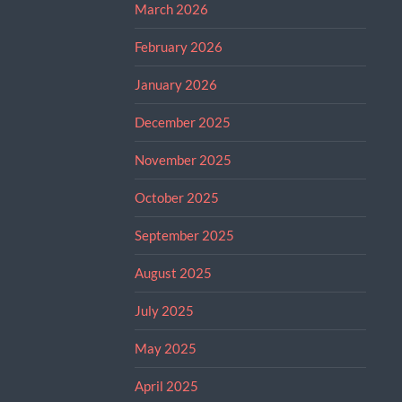
March 2026
February 2026
January 2026
December 2025
November 2025
October 2025
September 2025
August 2025
July 2025
May 2025
April 2025