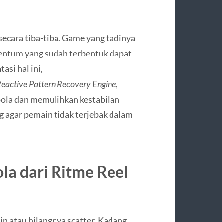
secara tiba-tiba. Game yang tadinya
mentum yang sudah terbentuk dapat
si hal ini,
eactive Pattern Recovery Engine
,
ola dan memulihkan kestabilan
ng agar pemain tidak terjebak dalam
a dari Ritme Reel
pin atau hilangnya scatter. Kadang