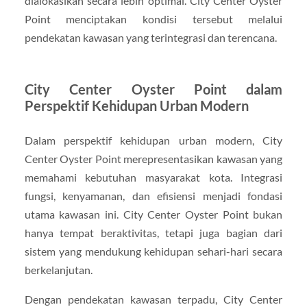
dialokasikan secara lebih optimal. City Center Oyster
Point menciptakan kondisi tersebut melalui
pendekatan kawasan yang terintegrasi dan terencana.
City Center Oyster Point dalam
Perspektif Kehidupan Urban Modern
Dalam perspektif kehidupan urban modern, City
Center Oyster Point merepresentasikan kawasan yang
memahami kebutuhan masyarakat kota. Integrasi
fungsi, kenyamanan, dan efisiensi menjadi fondasi
utama kawasan ini. City Center Oyster Point bukan
hanya tempat beraktivitas, tetapi juga bagian dari
sistem yang mendukung kehidupan sehari-hari secara
berkelanjutan.
Dengan pendekatan kawasan terpadu, City Center