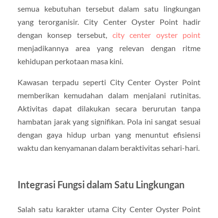
semua kebutuhan tersebut dalam satu lingkungan
yang terorganisir. City Center Oyster Point hadir
dengan konsep tersebut,
city center oyster point
menjadikannya area yang relevan dengan ritme
kehidupan perkotaan masa kini.
Kawasan terpadu seperti City Center Oyster Point
memberikan kemudahan dalam menjalani rutinitas.
Aktivitas dapat dilakukan secara berurutan tanpa
hambatan jarak yang signifikan. Pola ini sangat sesuai
dengan gaya hidup urban yang menuntut efisiensi
waktu dan kenyamanan dalam beraktivitas sehari-hari.
Integrasi Fungsi dalam Satu Lingkungan
Salah satu karakter utama City Center Oyster Point