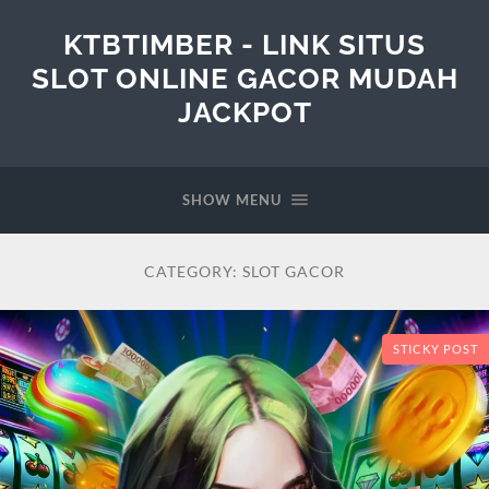
KTBTIMBER - LINK SITUS
SLOT ONLINE GACOR MUDAH
JACKPOT
SHOW MENU
CATEGORY:
SLOT GACOR
STICKY POST