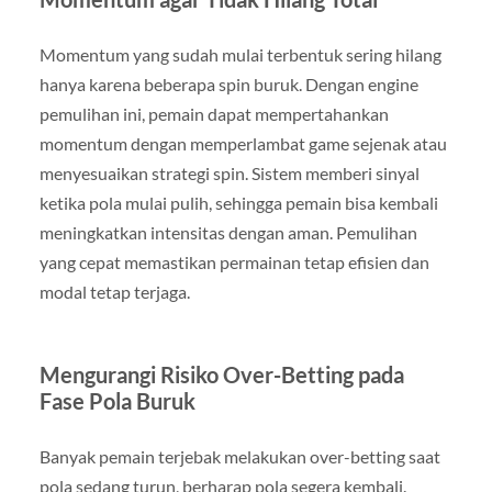
Momentum yang sudah mulai terbentuk sering hilang
hanya karena beberapa spin buruk. Dengan engine
pemulihan ini, pemain dapat mempertahankan
momentum dengan memperlambat game sejenak atau
menyesuaikan strategi spin. Sistem memberi sinyal
ketika pola mulai pulih, sehingga pemain bisa kembali
meningkatkan intensitas dengan aman. Pemulihan
yang cepat memastikan permainan tetap efisien dan
modal tetap terjaga.
Mengurangi Risiko Over-Betting pada
Fase Pola Buruk
Banyak pemain terjebak melakukan over-betting saat
pola sedang turun, berharap pola segera kembali.