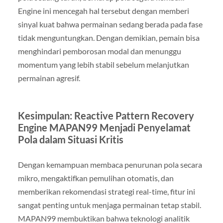
Engine ini mencegah hal tersebut dengan memberi
sinyal kuat bahwa permainan sedang berada pada fase
tidak menguntungkan. Dengan demikian, pemain bisa
menghindari pemborosan modal dan menunggu
momentum yang lebih stabil sebelum melanjutkan
permainan agresif.
Kesimpulan: Reactive Pattern Recovery
Engine MAPAN99 Menjadi Penyelamat
Pola dalam Situasi Kritis
Dengan kemampuan membaca penurunan pola secara
mikro, mengaktifkan pemulihan otomatis, dan
memberikan rekomendasi strategi real-time, fitur ini
sangat penting untuk menjaga permainan tetap stabil.
MAPAN99 membuktikan bahwa teknologi analitik