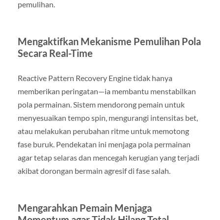
pemulihan.
Mengaktifkan Mekanisme Pemulihan Pola
Secara Real-Time
Reactive Pattern Recovery Engine tidak hanya
memberikan peringatan—ia membantu menstabilkan
pola permainan. Sistem mendorong pemain untuk
menyesuaikan tempo spin, mengurangi intensitas bet,
atau melakukan perubahan ritme untuk memotong
fase buruk. Pendekatan ini menjaga pola permainan
agar tetap selaras dan mencegah kerugian yang terjadi
akibat dorongan bermain agresif di fase salah.
Mengarahkan Pemain Menjaga
Momentum agar Tidak Hilang Total