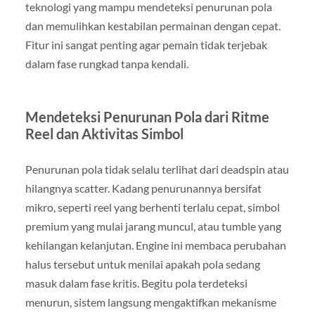
teknologi yang mampu mendeteksi penurunan pola
dan memulihkan kestabilan permainan dengan cepat.
Fitur ini sangat penting agar pemain tidak terjebak
dalam fase rungkad tanpa kendali.
Mendeteksi Penurunan Pola dari Ritme
Reel dan Aktivitas Simbol
Penurunan pola tidak selalu terlihat dari deadspin atau
hilangnya scatter. Kadang penurunannya bersifat
mikro, seperti reel yang berhenti terlalu cepat, simbol
premium yang mulai jarang muncul, atau tumble yang
kehilangan kelanjutan. Engine ini membaca perubahan
halus tersebut untuk menilai apakah pola sedang
masuk dalam fase kritis. Begitu pola terdeteksi
menurun, sistem langsung mengaktifkan mekanisme