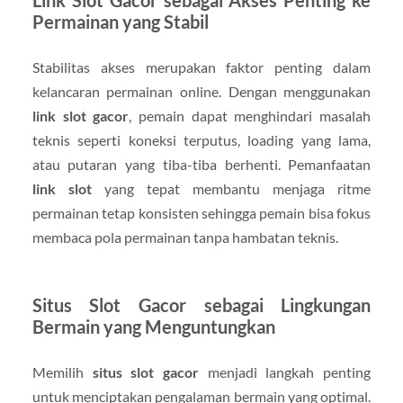
Link Slot Gacor sebagai Akses Penting ke
Permainan yang Stabil
Stabilitas akses merupakan faktor penting dalam
kelancaran permainan online. Dengan menggunakan
link slot gacor
, pemain dapat menghindari masalah
teknis seperti koneksi terputus, loading yang lama,
atau putaran yang tiba-tiba berhenti. Pemanfaatan
link slot
yang tepat membantu menjaga ritme
permainan tetap konsisten sehingga pemain bisa fokus
membaca pola permainan tanpa hambatan teknis.
Situs Slot Gacor sebagai Lingkungan
Bermain yang Menguntungkan
Memilih
situs slot gacor
menjadi langkah penting
untuk menciptakan pengalaman bermain yang optimal.