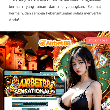
bermain yang aman dan menyenangkan. Selamat
bermain, dan semoga keberuntungan selalu menyertai
Anda!
STICKY POST