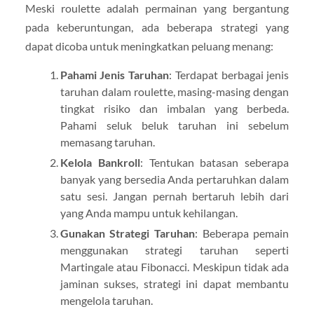
Meski roulette adalah permainan yang bergantung
pada keberuntungan, ada beberapa strategi yang
dapat dicoba untuk meningkatkan peluang menang:
Pahami Jenis Taruhan
: Terdapat berbagai jenis
taruhan dalam roulette, masing-masing dengan
tingkat risiko dan imbalan yang berbeda.
Pahami seluk beluk taruhan ini sebelum
memasang taruhan.
Kelola Bankroll
: Tentukan batasan seberapa
banyak yang bersedia Anda pertaruhkan dalam
satu sesi. Jangan pernah bertaruh lebih dari
yang Anda mampu untuk kehilangan.
Gunakan Strategi Taruhan
: Beberapa pemain
menggunakan strategi taruhan seperti
Martingale atau Fibonacci. Meskipun tidak ada
jaminan sukses, strategi ini dapat membantu
mengelola taruhan.