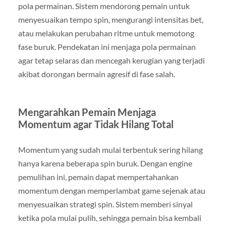
pola permainan. Sistem mendorong pemain untuk
menyesuaikan tempo spin, mengurangi intensitas bet,
atau melakukan perubahan ritme untuk memotong
fase buruk. Pendekatan ini menjaga pola permainan
agar tetap selaras dan mencegah kerugian yang terjadi
akibat dorongan bermain agresif di fase salah.
Mengarahkan Pemain Menjaga
Momentum agar Tidak Hilang Total
Momentum yang sudah mulai terbentuk sering hilang
hanya karena beberapa spin buruk. Dengan engine
pemulihan ini, pemain dapat mempertahankan
momentum dengan memperlambat game sejenak atau
menyesuaikan strategi spin. Sistem memberi sinyal
ketika pola mulai pulih, sehingga pemain bisa kembali