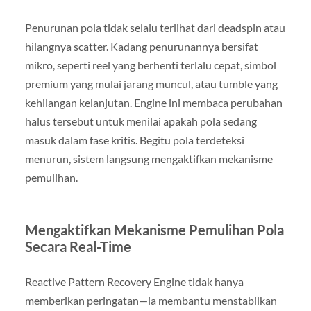
Penurunan pola tidak selalu terlihat dari deadspin atau
hilangnya scatter. Kadang penurunannya bersifat
mikro, seperti reel yang berhenti terlalu cepat, simbol
premium yang mulai jarang muncul, atau tumble yang
kehilangan kelanjutan. Engine ini membaca perubahan
halus tersebut untuk menilai apakah pola sedang
masuk dalam fase kritis. Begitu pola terdeteksi
menurun, sistem langsung mengaktifkan mekanisme
pemulihan.
Mengaktifkan Mekanisme Pemulihan Pola
Secara Real-Time
Reactive Pattern Recovery Engine tidak hanya
memberikan peringatan—ia membantu menstabilkan