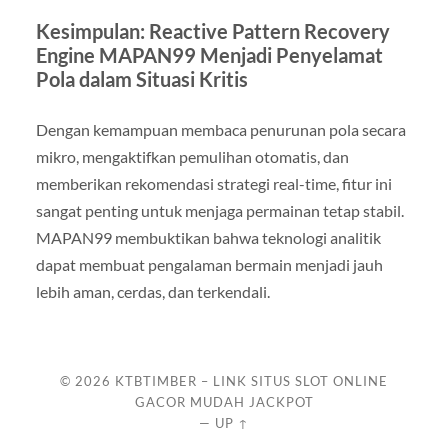
Kesimpulan: Reactive Pattern Recovery
Engine MAPAN99 Menjadi Penyelamat
Pola dalam Situasi Kritis
Dengan kemampuan membaca penurunan pola secara
mikro, mengaktifkan pemulihan otomatis, dan
memberikan rekomendasi strategi real-time, fitur ini
sangat penting untuk menjaga permainan tetap stabil.
MAPAN99 membuktikan bahwa teknologi analitik
dapat membuat pengalaman bermain menjadi jauh
lebih aman, cerdas, dan terkendali.
© 2026
KTBTIMBER – LINK SITUS SLOT ONLINE
GACOR MUDAH JACKPOT
—
UP ↑