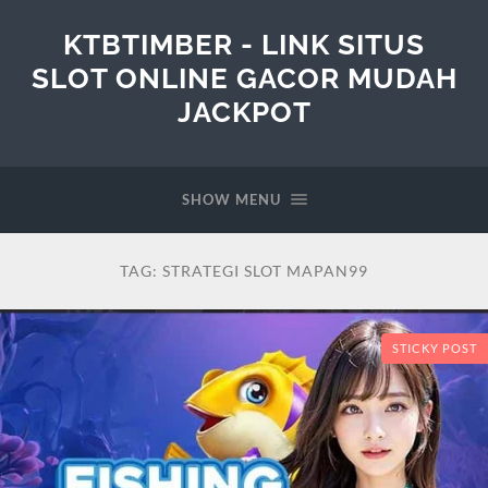
KTBTIMBER - LINK SITUS
SLOT ONLINE GACOR MUDAH
JACKPOT
SHOW MENU
TAG:
STRATEGI SLOT MAPAN99
STICKY POST