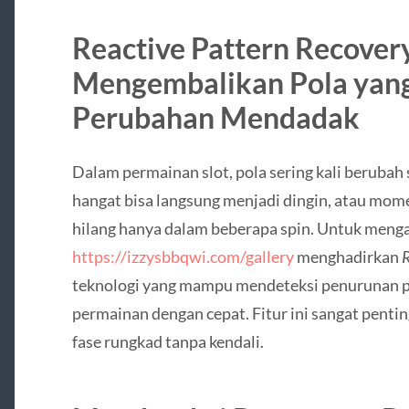
Reactive Pattern Recover
Mengembalikan Pola yang
Perubahan Mendadak
Dalam permainan slot, pola sering kali berubah 
hangat bisa langsung menjadi dingin, atau mo
hilang hanya dalam beberapa spin. Untuk mengata
https://izzysbbqwi.com/gallery
menghadirkan
R
teknologi yang mampu mendeteksi penurunan p
permainan dengan cepat. Fitur ini sangat penti
fase rungkad tanpa kendali.