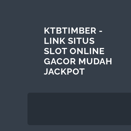
KTBTIMBER -
LINK SITUS
SLOT ONLINE
GACOR MUDAH
JACKPOT