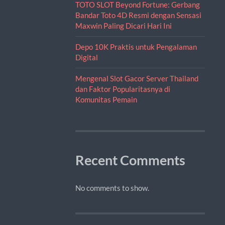
TOTO SLOT Beyond Fortune: Gerbang
Bandar Toto 4D Resmi dengan Sensasi
Maxwin Paling Dicari Hari Ini
Depo 10K Praktis untuk Pengalaman
Digital
Mengenal Slot Gacor Server Thailand
dan Faktor Popularitasnya di
Komunitas Pemain
Recent Comments
No comments to show.