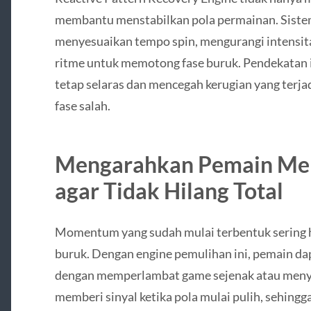
membantu menstabilkan pola permainan. Sist
menyesuaikan tempo spin, mengurangi intensit
ritme untuk memotong fase buruk. Pendekatan 
tetap selaras dan mencegah kerugian yang terjad
fase salah.
Mengarahkan Pemain M
agar Tidak Hilang Total
Momentum yang sudah mulai terbentuk sering h
buruk. Dengan engine pemulihan ini, pemain
dengan memperlambat game sejenak atau menyes
memberi sinyal ketika pola mulai pulih, sehing