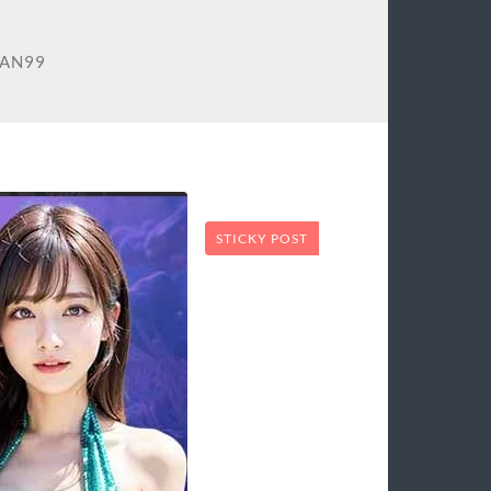
PAN99
STICKY POST