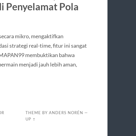
 Penyelamat Pola
cara mikro, mengaktifkan
 strategi real-time, fitur ini sangat
il. MAPAN99 membuktikan bahwa
ermain menjadi jauh lebih aman,
OR
THEME BY
ANDERS NORÉN
—
UP ↑