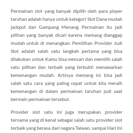
Permainan slot yang banyak dipilih oleh para player
taruhan adalah hanya untuk kategori Slot Dana mudah
jackpot dan Gampang Menang. Permainan itu jadi
pilihan yang banyak dicari karena memang dianggap
mudah untuk di menangkan. Pemilihan Provider Judi
Slot adalah salah satu langkah pertama yang bisa
dilakukan untuk Kamu bisa mencari dan memilih salah
satu pilihan dan terbaik yang terbukti menawarkan
kemenangan mudah. Artinya memang ini bisa jadi
salah satu cara yang paling cepat untuk kita meraih
kemenangan di dalam permainan taruhan judi saat
bermain permainan tersebut.
Provider slot satu ini juga merupakan provider
ternama yang di kenal sebagai salah satu provider slot
terbaik yang berasa dari negara Taiwan, sampai Hari Ini