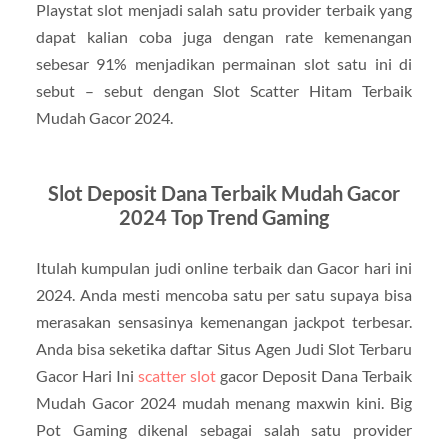
Playstat slot menjadi salah satu provider terbaik yang
dapat kalian coba juga dengan rate kemenangan
sebesar 91% menjadikan permainan slot satu ini di
sebut – sebut dengan Slot Scatter Hitam Terbaik
Mudah Gacor 2024.
Slot Deposit Dana Terbaik Mudah Gacor
2024 Top Trend Gaming
Itulah kumpulan judi online terbaik dan Gacor hari ini
2024. Anda mesti mencoba satu per satu supaya bisa
merasakan sensasinya kemenangan jackpot terbesar.
Anda bisa seketika daftar Situs Agen Judi Slot Terbaru
Gacor Hari Ini
scatter slot
gacor Deposit Dana Terbaik
Mudah Gacor 2024 mudah menang maxwin kini. Big
Pot Gaming dikenal sebagai salah satu provider