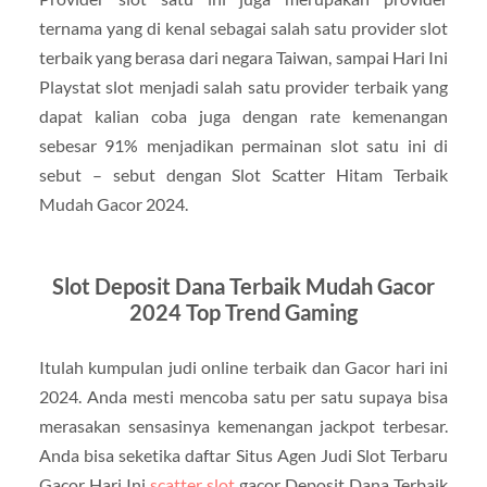
ternama yang di kenal sebagai salah satu provider slot
terbaik yang berasa dari negara Taiwan, sampai Hari Ini
Playstat slot menjadi salah satu provider terbaik yang
dapat kalian coba juga dengan rate kemenangan
sebesar 91% menjadikan permainan slot satu ini di
sebut – sebut dengan Slot Scatter Hitam Terbaik
Mudah Gacor 2024.
Slot Deposit Dana Terbaik Mudah Gacor
2024 Top Trend Gaming
Itulah kumpulan judi online terbaik dan Gacor hari ini
2024. Anda mesti mencoba satu per satu supaya bisa
merasakan sensasinya kemenangan jackpot terbesar.
Anda bisa seketika daftar Situs Agen Judi Slot Terbaru
Gacor Hari Ini
scatter slot
gacor Deposit Dana Terbaik