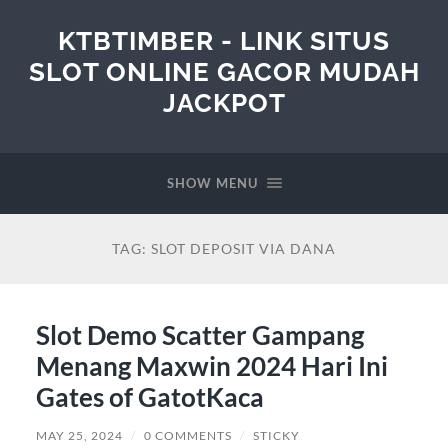
KTBTIMBER - LINK SITUS
SLOT ONLINE GACOR MUDAH
JACKPOT
SHOW MENU
TAG:
SLOT DEPOSIT VIA DANA
Slot Demo Scatter Gampang
Menang Maxwin 2024 Hari Ini
Gates of GatotKaca
MAY 25, 2024
/
0 COMMENTS
/
STICKY