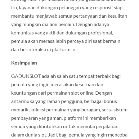
itu, layanan dukungan pelanggan yang responsif siap
membantu menjawab semua pertanyaan dan kesulitan
yang mungkin dialami pemain. Dengan adanya
komunitas yang aktif dan dukungan profesional,
pemula akan merasa lebih percaya diri saat bermain
dan berinteraksi di platform ini.
Kesimpulan
GADUNSLOT adalah salah satu tempat terbaik bagi
pemula yang ingin merasakan keseruan dan
keuntungan dari permainan slot online. Dengan
antarmuka yang ramah pengguna, berbagai bonus
menarik, koleksi permainan yang beragam, serta sistem
pembayaran yang aman, platform ini memberikan
semua yang dibutuhkan untuk memulai perjalanan
dalam dunia slot. Jadi, bagi pemula yang ingin mencoba