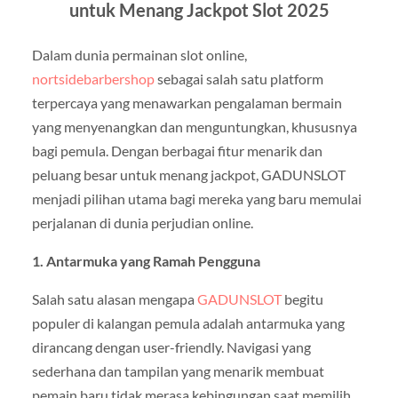
untuk Menang Jackpot Slot 2025
Dalam dunia permainan slot online,
nortsidebarbershop
sebagai salah satu platform
terpercaya yang menawarkan pengalaman bermain
yang menyenangkan dan menguntungkan, khususnya
bagi pemula. Dengan berbagai fitur menarik dan
peluang besar untuk menang jackpot, GADUNSLOT
menjadi pilihan utama bagi mereka yang baru memulai
perjalanan di dunia perjudian online.
1. Antarmuka yang Ramah Pengguna
Salah satu alasan mengapa
GADUNSLOT
begitu
populer di kalangan pemula adalah antarmuka yang
dirancang dengan user-friendly. Navigasi yang
sederhana dan tampilan yang menarik membuat
pemain baru tidak merasa kebingungan saat memilih