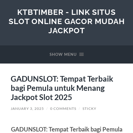
KTBTIMBER - LINK SITUS
SLOT ONLINE GACOR MUDAH
JACKPOT
SHOW MENU
GADUNSLOT: Tempat Terbaik
bagi Pemula untuk Menang
Jackpot Slot 2025
JANUARY 3, 2025
/
0 COMMENTS
/
STICKY
GADUNSLOT: Tempat Terbaik bagi Pemula