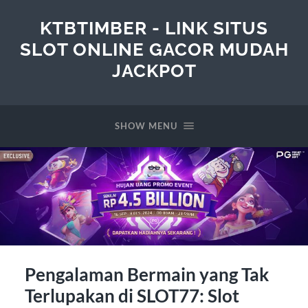
KTBTIMBER - LINK SITUS
SLOT ONLINE GACOR MUDAH
JACKPOT
SHOW MENU
Pengalaman Bermain yang Tak
Terlupakan di SLOT77: Slot