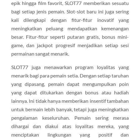
epik hingga film favorit, SLOT77 memberikan sesuatu
bagi setiap jenis pemain. Slot-slot baru ini juga sering
kali dilengkapi dengan fitur-fitur inovatif yang
meningkatkan peluang mendapatkan kemenangan
besar. Fitur-fitur seperti putaran gratis, bonus mini-
game, dan jackpot progresif menjadikan setiap sesi
permainan sangat menarik.
SLOT77 juga menawarkan program loyalitas yang
menarik bagi para pemain setia. Dengan setiap taruhan
yang dipasang, pemain dapat mengumpulkan poin
yang dapat ditukarkan dengan bonus atau hadiah
lainnya. Ini tidak hanya memberikan insentif tambahan
untuk bermain lebih banyak, tetapi juga meningkatkan
pengalaman keseluruhan. Pemain sering merasa
dihargai dan diakui atas loyalitas mereka, yang
menciptakan lingkungan yang positif dan