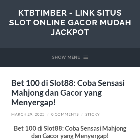
KTBTIMBER - LINK SITUS
SLOT ONLINE GACOR MUDAH
JACKPOT
SHOW MENU
Bet 100 di Slot88: Coba Sensasi
Mahjong dan Gacor yang
Menyergap!
MARCH 29, 2025
/
0 COMMENTS
/
STICKY
Bet 100 di Slot88: Coba Sensasi Mahjong
dan Gacor yang Menyergap!