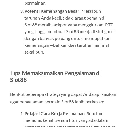
permainan.
Potensi Kemenangan Besar
: Meskipun
taruhan Anda kecil, tidak jarang pemain di
Slot88 meraih jackpot yang menggiurkan. RTP
yang tinggi membuat Slot88 menjadi slot gacor
dengan banyak peluang untuk mendapatkan
kemenangan—bahkan dari taruhan minimal
sekalipun.
Tips Memaksimalkan Pengalaman di
Slot88
Berikut beberapa strategi yang dapat Anda aplikasikan
agar pengalaman bermain Slot88 lebih berkesan:
Pelajari Cara Kerja Permainan
: Sebelum
memulai, kenali semua fitur yang ada dalam
permainan. Pelajari tentang simbol, fitur bonus,