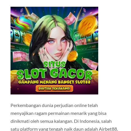
Perkembangan dunia perjudian online telah
menyajikan ragam permainan menarik yang bisa
dinikmati oleh semua kalangan. Di Indonesia, salah
satu platform yang tengah naik daun adalah Airbet88,