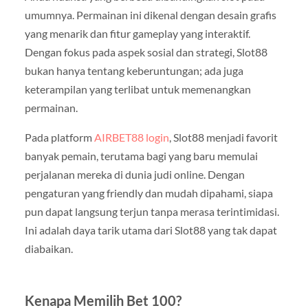
umumnya. Permainan ini dikenal dengan desain grafis
yang menarik dan fitur gameplay yang interaktif.
Dengan fokus pada aspek sosial dan strategi, Slot88
bukan hanya tentang keberuntungan; ada juga
keterampilan yang terlibat untuk memenangkan
permainan.
Pada platform
AIRBET88 login
, Slot88 menjadi favorit
banyak pemain, terutama bagi yang baru memulai
perjalanan mereka di dunia judi online. Dengan
pengaturan yang friendly dan mudah dipahami, siapa
pun dapat langsung terjun tanpa merasa terintimidasi.
Ini adalah daya tarik utama dari Slot88 yang tak dapat
diabaikan.
Kenapa Memilih Bet 100?