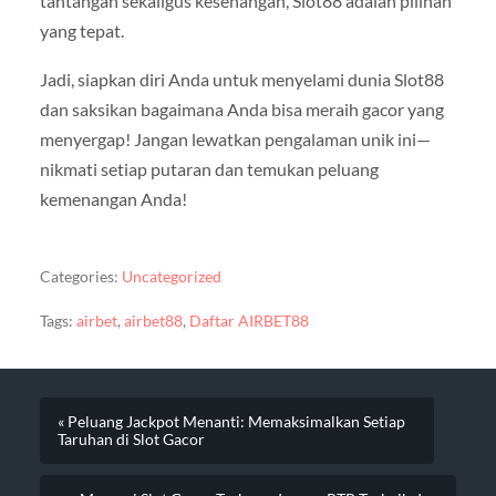
tantangan sekaligus kesenangan, Slot88 adalah pilihan
yang tepat.
Jadi, siapkan diri Anda untuk menyelami dunia Slot88
dan saksikan bagaimana Anda bisa meraih gacor yang
menyergap! Jangan lewatkan pengalaman unik ini—
nikmati setiap putaran dan temukan peluang
kemenangan Anda!
Categories:
Uncategorized
Tags:
airbet
,
airbet88
,
Daftar AIRBET88
« Peluang Jackpot Menanti: Memaksimalkan Setiap
Taruhan di Slot Gacor