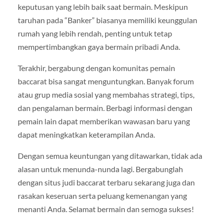
keputusan yang lebih baik saat bermain. Meskipun
taruhan pada “Banker” biasanya memiliki keunggulan
rumah yang lebih rendah, penting untuk tetap
mempertimbangkan gaya bermain pribadi Anda.
Terakhir, bergabung dengan komunitas pemain
baccarat bisa sangat menguntungkan. Banyak forum
atau grup media sosial yang membahas strategi, tips,
dan pengalaman bermain. Berbagi informasi dengan
pemain lain dapat memberikan wawasan baru yang
dapat meningkatkan keterampilan Anda.
Dengan semua keuntungan yang ditawarkan, tidak ada
alasan untuk menunda-nunda lagi. Bergabunglah
dengan situs judi baccarat terbaru sekarang juga dan
rasakan keseruan serta peluang kemenangan yang
menanti Anda. Selamat bermain dan semoga sukses!