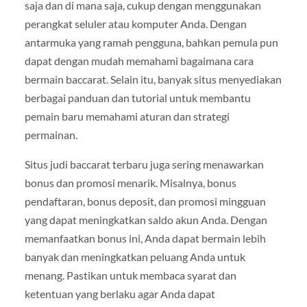
saja dan di mana saja, cukup dengan menggunakan
perangkat seluler atau komputer Anda. Dengan
antarmuka yang ramah pengguna, bahkan pemula pun
dapat dengan mudah memahami bagaimana cara
bermain baccarat. Selain itu, banyak situs menyediakan
berbagai panduan dan tutorial untuk membantu
pemain baru memahami aturan dan strategi
permainan.
Situs judi baccarat terbaru juga sering menawarkan
bonus dan promosi menarik. Misalnya, bonus
pendaftaran, bonus deposit, dan promosi mingguan
yang dapat meningkatkan saldo akun Anda. Dengan
memanfaatkan bonus ini, Anda dapat bermain lebih
banyak dan meningkatkan peluang Anda untuk
menang. Pastikan untuk membaca syarat dan
ketentuan yang berlaku agar Anda dapat