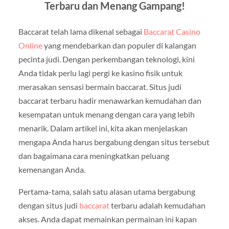
Terbaru dan Menang Gampang!
Baccarat telah lama dikenal sebagai
Baccarat Casino
Online
yang mendebarkan dan populer di kalangan
pecinta judi. Dengan perkembangan teknologi, kini
Anda tidak perlu lagi pergi ke kasino fisik untuk
merasakan sensasi bermain baccarat. Situs judi
baccarat terbaru hadir menawarkan kemudahan dan
kesempatan untuk menang dengan cara yang lebih
menarik. Dalam artikel ini, kita akan menjelaskan
mengapa Anda harus bergabung dengan situs tersebut
dan bagaimana cara meningkatkan peluang
kemenangan Anda.
Pertama-tama, salah satu alasan utama bergabung
dengan situs judi
baccarat
terbaru adalah kemudahan
akses. Anda dapat memainkan permainan ini kapan