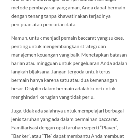
metode pembayaran yang aman, Anda dapat bermain
dengan tenang tanpa khawatir akan terjadinya
penipuan atau pencurian data.
Namun, untuk menjadi pemain baccarat yang sukses,
penting untuk mengembangkan strategi dan
manajemen keuangan yang baik. Menetapkan batasan
harian atau mingguan untuk pengeluaran Anda adalah
langkah bijaksana. Jangan tergoda untuk terus
bermain hanya karena satu atau dua kemenangan
besar. Disiplin dalam bermain adalah kunci untuk
menghindari kerugian yang tidak perlu.
Juga, tidak ada salahnya untuk mempelajari berbagai
jenis taruhan yang ada dalam permainan baccarat.
Familiarisasi dengan opsi taruhan seperti “Player”,
“Banker”, atau “Tie” dapat membantu Anda membuat