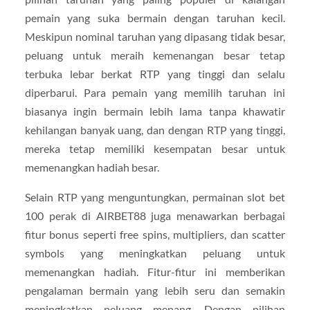
pemain yang suka bermain dengan taruhan kecil.
Meskipun nominal taruhan yang dipasang tidak besar,
peluang untuk meraih kemenangan besar tetap
terbuka lebar berkat RTP yang tinggi dan selalu
diperbarui. Para pemain yang memilih taruhan ini
biasanya ingin bermain lebih lama tanpa khawatir
kehilangan banyak uang, dan dengan RTP yang tinggi,
mereka tetap memiliki kesempatan besar untuk
memenangkan hadiah besar.
Selain RTP yang menguntungkan, permainan slot bet
100 perak di AIRBET88 juga menawarkan berbagai
fitur bonus seperti free spins, multipliers, dan scatter
symbols yang meningkatkan peluang untuk
memenangkan hadiah. Fitur-fitur ini memberikan
pengalaman bermain yang lebih seru dan semakin
meningkatkan peluang menang. Dengan pilihan