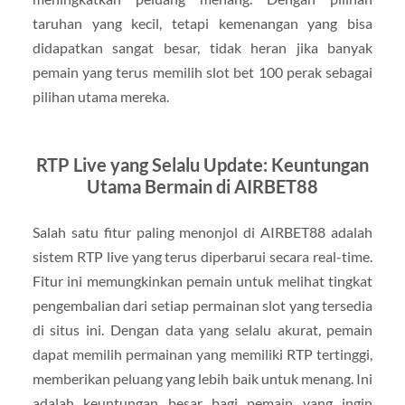
taruhan yang kecil, tetapi kemenangan yang bisa
didapatkan sangat besar, tidak heran jika banyak
pemain yang terus memilih slot bet 100 perak sebagai
pilihan utama mereka.
RTP Live yang Selalu Update: Keuntungan
Utama Bermain di AIRBET88
Salah satu fitur paling menonjol di AIRBET88 adalah
sistem RTP live yang terus diperbarui secara real-time.
Fitur ini memungkinkan pemain untuk melihat tingkat
pengembalian dari setiap permainan slot yang tersedia
di situs ini. Dengan data yang selalu akurat, pemain
dapat memilih permainan yang memiliki RTP tertinggi,
memberikan peluang yang lebih baik untuk menang. Ini
adalah keuntungan besar bagi pemain yang ingin