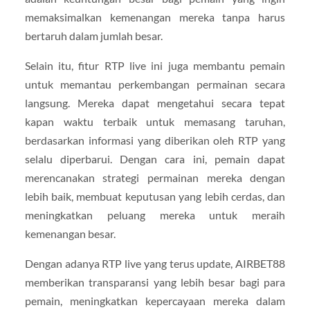
memaksimalkan kemenangan mereka tanpa harus
bertaruh dalam jumlah besar.
Selain itu, fitur RTP live ini juga membantu pemain
untuk memantau perkembangan permainan secara
langsung. Mereka dapat mengetahui secara tepat
kapan waktu terbaik untuk memasang taruhan,
berdasarkan informasi yang diberikan oleh RTP yang
selalu diperbarui. Dengan cara ini, pemain dapat
merencanakan strategi permainan mereka dengan
lebih baik, membuat keputusan yang lebih cerdas, dan
meningkatkan peluang mereka untuk meraih
kemenangan besar.
Dengan adanya RTP live yang terus update, AIRBET88
memberikan transparansi yang lebih besar bagi para
pemain, meningkatkan kepercayaan mereka dalam