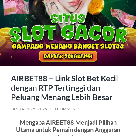
AIRBET88 – Link Slot Bet Kecil
dengan RTP Tertinggi dan
Peluang Menang Lebih Besar
JANUARY 25, 2025
/
0 COMMENTS
Mengapa AIRBET88 Menjadi Pilihan
Utama untuk Pemain dengan Anggaran