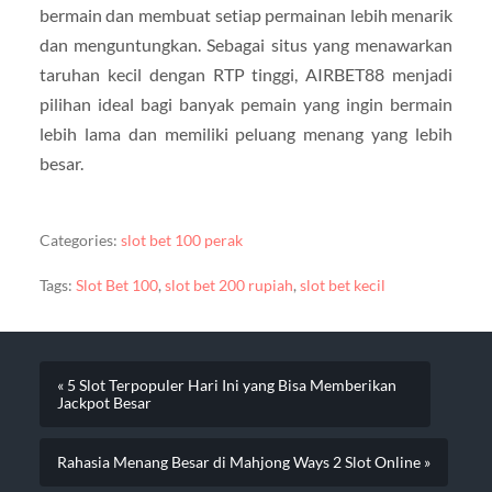
bermain dan membuat setiap permainan lebih menarik
dan menguntungkan. Sebagai situs yang menawarkan
taruhan kecil dengan RTP tinggi, AIRBET88 menjadi
pilihan ideal bagi banyak pemain yang ingin bermain
lebih lama dan memiliki peluang menang yang lebih
besar.
Categories:
slot bet 100 perak
Tags:
Slot Bet 100
,
slot bet 200 rupiah
,
slot bet kecil
« 5 Slot Terpopuler Hari Ini yang Bisa Memberikan
Jackpot Besar
Rahasia Menang Besar di Mahjong Ways 2 Slot Online »