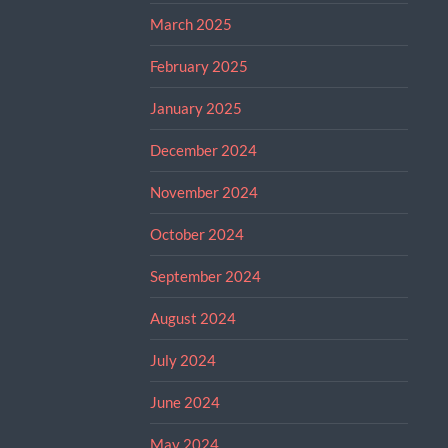
March 2025
February 2025
January 2025
December 2024
November 2024
October 2024
September 2024
August 2024
July 2024
June 2024
May 2024