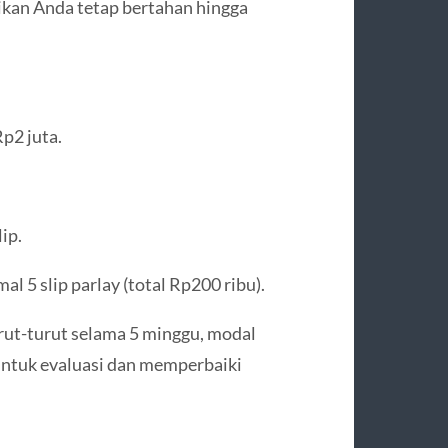
ikan Anda tetap bertahan hingga
p2 juta.
ip.
5 slip parlay (total Rp200 ribu).
rut-turut selama 5 minggu, modal
untuk evaluasi dan memperbaiki