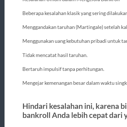
Beberapa kesalahan klasik yang sering dilakuka
Menggandakan taruhan (Martingale) setelah ka
Menggunakan uang kebutuhan pribadi untuk ta
Tidak mencatat hasil taruhan.
Bertaruh impulsif tanpa perhitungan.
Mengejar kemenangan besar dalam waktu singk
Hindari kesalahan ini, karena
bankroll Anda lebih cepat dari