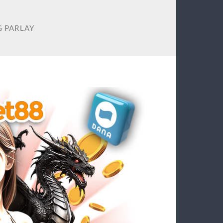
G PARLAY