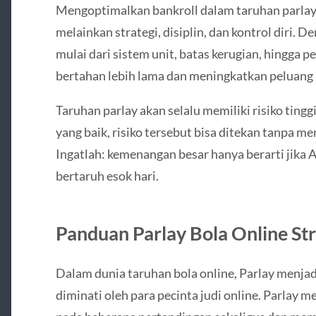
Mengoptimalkan bankroll dalam taruhan parlay
melainkan strategi, disiplin, dan kontrol diri. 
mulai dari sistem unit, batas kerugian, hingga 
bertahan lebih lama dan meningkatkan peluang
Taruhan parlay akan selalu memiliki risiko tingg
yang baik, risiko tersebut bisa ditekan tanpa m
Ingatlah: kemenangan besar hanya berarti jika
bertaruh esok hari.
Panduan Parlay Bola Online Str
Dalam dunia taruhan bola online, Parlay menjadi
diminati oleh para pecinta judi online. Parlay