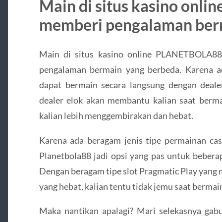
Main di situs kasino onli
memberi pengalaman berm
Main di situs kasino online PLANETBOLA8
pengalaman bermain yang berbeda. Karena ada
dapat bermain secara langsung dengan dealer
dealer elok akan membantu kalian saat berm
kalian lebih menggembirakan dan hebat.
Karena ada beragam jenis tipe permainan cas
Planetbola88 jadi opsi yang pas untuk bebera
Dengan beragam tipe slot Pragmatic Play yang m
yang hebat, kalian tentu tidak jemu saat bermain
Maka nantikan apalagi? Mari selekasnya gabu