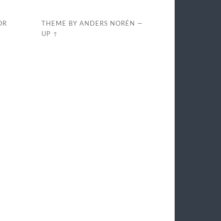
OR
THEME BY
ANDERS NORÉN
—
UP ↑