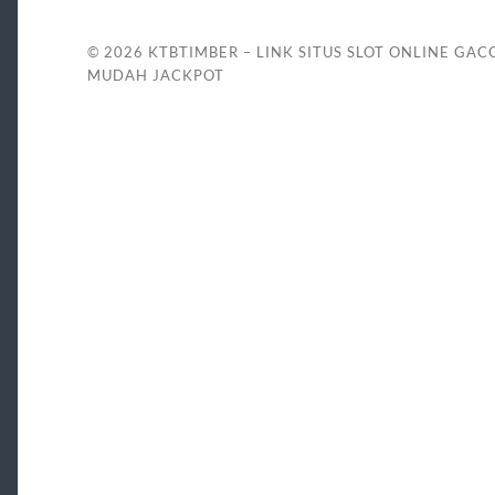
© 2026
KTBTIMBER – LINK SITUS SLOT ONLINE GAC
MUDAH JACKPOT