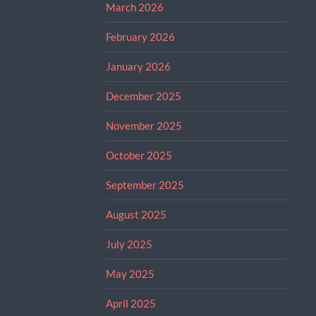
March 2026
February 2026
January 2026
December 2025
November 2025
October 2025
September 2025
August 2025
July 2025
May 2025
April 2025