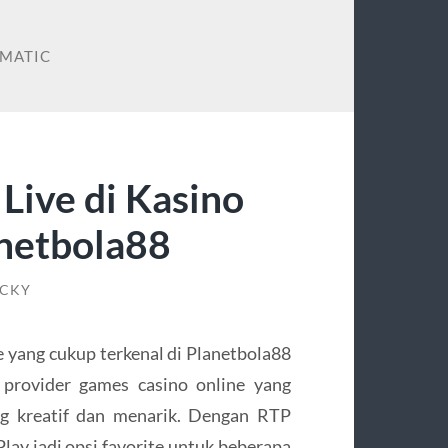
GMATIC
Live di Kasino
anetbola88
ICKY
e yang cukup terkenal di Planetbola88
 provider games casino online yang
ng kreatif dan menarik. Dengan RTP
Play jadi opsi favorite untuk beberapa