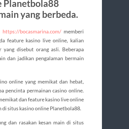
ne Planetbola88
ain yang berbeda.
8
https://bocasmarina.com/
memberi
 feature kasino live online, kalian
 yang disebut orang asli. Beberapa
ain dan jadikan pengalaman bermain
ino online yang memikat dan hebat,
pa pencinta permainan casino online.
emikat dan feature kasino live online
 di situs kasino online Planetbola88.
ng dan rasakan kesan main di situs