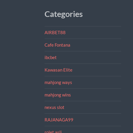
Categories
AIRBET88
Cafe Fontana
ibcbet
Kawasan Elite
mahjong ways
mahjong wins
nexus slot
RAJANAGA99
rolet asli