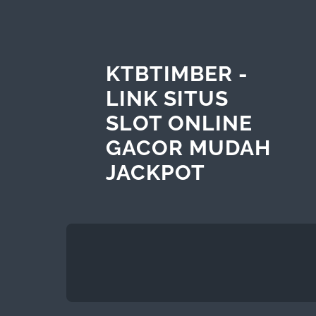
KTBTIMBER -
LINK SITUS
SLOT ONLINE
GACOR MUDAH
JACKPOT