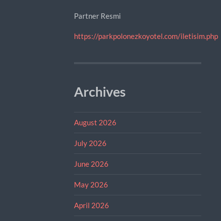
Partner Resmi
https://parkpolonezkoyotel.com/iletisim.php
Archives
August 2026
July 2026
June 2026
May 2026
April 2026