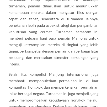
turnamen, pemain diharuskan untuk menunjukkan
kemampuan mereka dalam mengatur tiles dengan
cepat dan tepat, sementara di turnamen lainnya,
penekanan lebih pada aspek strategi dan pengambilan
keputusan yang cermat. Turnamen semacam ini
memberi peluang bagi para pemain Mahjong untuk
menguji keterampilan mereka di tingkat yang lebih
tinggi, berkompetisi dengan pemain dari berbagai latar
belakang, dan merasakan atmosfer persaingan yang
intens.
Selain itu, kompetisi Mahjong internasional juga
membantu mempopulerkan permainan ini di luar
komunitas Tiongkok dan memperkenalkan permainan
ini ke berbagai negara. Turnamen ini juga menjadi ajang
untuk mempromosikan kebudayaan Tiongkok melalui
permainan tradisionalnya. Dalam banyak kasus, acara