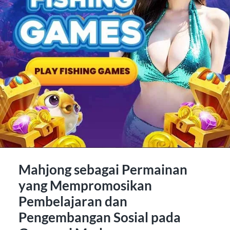
Mahjong sebagai Permainan
yang Mempromosikan
Pembelajaran dan
Pengembangan Sosial pada