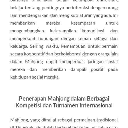
belajar tentang pentingnya berinteraksi dengan orang
lain, mendengarkan, dan mengikuti aturan yang ada. Ini
memberikan mereka kesempatan untuk
mengembangkan keterampilan komunikasi dan
memperkuat hubungan dengan teman sebaya dan
keluarga. Seiring waktu, kemampuan untuk bermain
secara kooperatif dan berkolaborasi dengan orang lain
dalam Mahjong dapat memperluas jaringan sosial
mereka dan memberikan dampak positif pada
kehidupan sosial mereka.
Penerapan Mahjong dalam Berbagai
Kompetisi dan Turnamen Internasional
Mahjong, yang dimulai sebagai permainan tradisional
di Tiongkok, kini telah berkembang menjadi salah satu