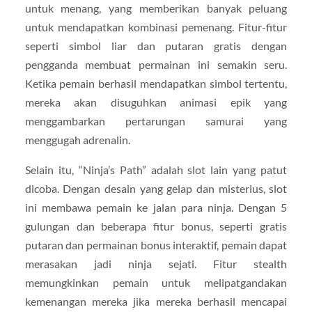
untuk menang, yang memberikan banyak peluang
untuk mendapatkan kombinasi pemenang. Fitur-fitur
seperti simbol liar dan putaran gratis dengan
pengganda membuat permainan ini semakin seru.
Ketika pemain berhasil mendapatkan simbol tertentu,
mereka akan disuguhkan animasi epik yang
menggambarkan pertarungan samurai yang
menggugah adrenalin.
Selain itu, “Ninja’s Path” adalah slot lain yang patut
dicoba. Dengan desain yang gelap dan misterius, slot
ini membawa pemain ke jalan para ninja. Dengan 5
gulungan dan beberapa fitur bonus, seperti gratis
putaran dan permainan bonus interaktif, pemain dapat
merasakan jadi ninja sejati. Fitur stealth
memungkinkan pemain untuk melipatgandakan
kemenangan mereka jika mereka berhasil mencapai