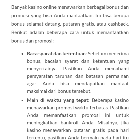
Banyak kasino online menawarkan berbagai bonus dan
promosi yang bisa Anda manfaatkan. Ini bisa berupa
bonus selamat datang, putaran gratis, atau cashback.
Berikut adalah beberapa cara untuk memanfaatkan
bonus dan promosi:
Baca syarat dan ketentuan
: Sebelum menerima
bonus, bacalah syarat dan ketentuan yang
menyertainya. Pastikan Anda memahami
persyaratan taruhan dan batasan permainan
agar Anda bisa mendapatkan manfaat
maksimal dari bonus tersebut.
Main di waktu yang tepat
: Beberapa kasino
menawarkan promosi waktu terbatas. Pastikan
Anda memanfaatkan promosi ini untuk
meningkatkan bankroll Anda. Misalnya, jika
kasino menawarkan putaran gratis pada hari
tertentu, pastikan Anda bermain pada hari itu