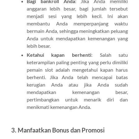
Bagi bankroll Anda
: Jika Anda memiliki
anggaran lebih besar, bagi jumlah tersebut
menjadi sesi yang lebih kecil. Ini akan
membantu Anda memperpanjang waktu
bermain Anda, sehingga meningkatkan peluang
Anda untuk mendapatkan kemenangan yang
lebih besar.
Ketahui kapan berhenti
: Salah satu
keterampilan paling penting yang perlu dimiliki
pemain slot adalah mengetahui kapan harus
berhenti. Jika Anda telah mencapai batas
kerugian Anda atau jika Anda sudah
mendapatkan kemenangan besar,
pertimbangkan untuk menarik diri dan
menikmati kemenangan Anda.
3. Manfaatkan Bonus dan Promosi