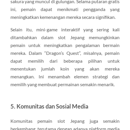
sakura yang muncul di gulungan. Selama putaran gratis
ini, pemain dapat menikmati pengganda yang
meningkatkan kemenangan mereka secara signifikan.
Selain itu, mini-game interaktif yang sering kali
ditambahkan dalam slot Jepang memungkinkan
pemain untuk meningkatkan pengalaman bermain
mereka. Dalam “Dragon’s Quest”, misalnya, pemain
dapat memilih dari beberapa pilihan untuk
menentukan jumlah koin yang akan mereka
menangkan. Ini menambah elemen strategi dan
memilih yang membuat permainan semakin menarik.
5. Komunitas dan Sosial Media
Komunitas pemain slot Jepang juga semakin
berkembang, terutama dengan adanya platform media