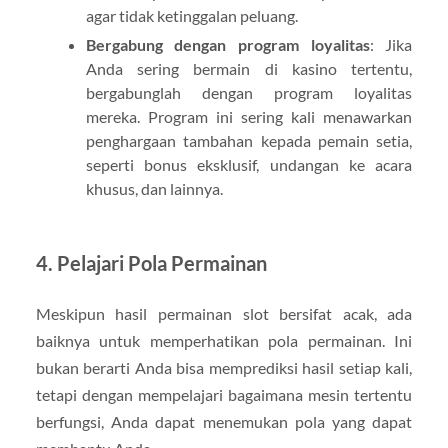
agar tidak ketinggalan peluang.
Bergabung dengan program loyalitas
: Jika
Anda sering bermain di kasino tertentu,
bergabunglah dengan program loyalitas
mereka. Program ini sering kali menawarkan
penghargaan tambahan kepada pemain setia,
seperti bonus eksklusif, undangan ke acara
khusus, dan lainnya.
4. Pelajari Pola Permainan
Meskipun hasil permainan slot bersifat acak, ada
baiknya untuk memperhatikan pola permainan. Ini
bukan berarti Anda bisa memprediksi hasil setiap kali,
tetapi dengan mempelajari bagaimana mesin tertentu
berfungsi, Anda dapat menemukan pola yang dapat