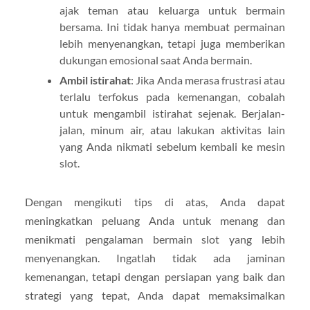
ajak teman atau keluarga untuk bermain
bersama. Ini tidak hanya membuat permainan
lebih menyenangkan, tetapi juga memberikan
dukungan emosional saat Anda bermain.
Ambil istirahat
: Jika Anda merasa frustrasi atau
terlalu terfokus pada kemenangan, cobalah
untuk mengambil istirahat sejenak. Berjalan-
jalan, minum air, atau lakukan aktivitas lain
yang Anda nikmati sebelum kembali ke mesin
slot.
Dengan mengikuti tips di atas, Anda dapat
meningkatkan peluang Anda untuk menang dan
menikmati pengalaman bermain slot yang lebih
menyenangkan. Ingatlah tidak ada jaminan
kemenangan, tetapi dengan persiapan yang baik dan
strategi yang tepat, Anda dapat memaksimalkan