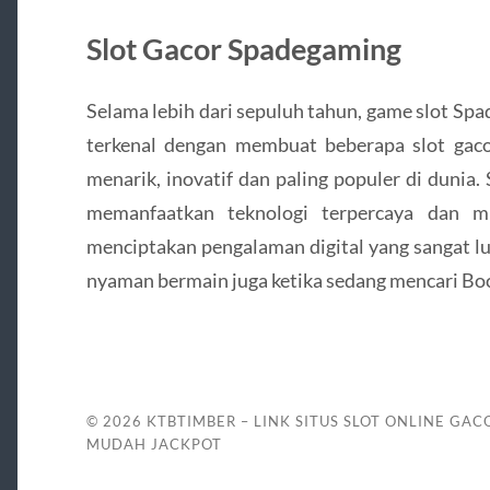
Slot Gacor Spadegaming
Selama lebih dari sepuluh tahun, game slot S
terkenal dengan membuat beberapa slot gacor
menarik, inovatif dan paling populer di dunia
memanfaatkan teknologi terpercaya dan mu
menciptakan pengalaman digital yang sangat l
nyaman bermain juga ketika sedang mencari Boc
© 2026
KTBTIMBER – LINK SITUS SLOT ONLINE GAC
MUDAH JACKPOT