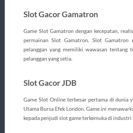
Slot Gacor Gamatron
Game Slot Gamatron dengan kecepatan, realisas
permainan Slot Gamatron. Slot Gamatron 
pelanggan yang memiliki wawasan tentang 
pelanggan yang setia.
Slot Gacor JDB
Game Slot Online terbesar pertama di dunia y
Utama Bursa Efek London. Game ini menawarkan 
kepada penjudi slot game terkemuka di industri