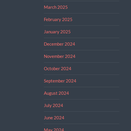
March 2025
February 2025
January 2025
December 2024
November 2024
October 2024
September 2024
August 2024
July 2024
June 2024
May 2024