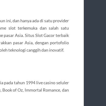
n ini, dan hanya ada di satu provider
me slot terkemuka dan salah satu
 pasar Asia. Situs Slot Gacor terbaik
rakkan pasar Asia, dengan portofolio
leh teknologi canggih dan inovatif.
ia pada tahun 1994 live casino seluler
e, Book of Oz, Immortal Romance, dan