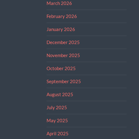
March 2026
February 2026
January 2026
December 2025
November 2025
October 2025
September 2025
August 2025
July 2025
May 2025
April 2025