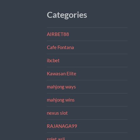
Categories
AIRBET88
Cafe Fontana
ibcbet
Kawasan Elite
mahjong ways
mahjong wins
nexus slot
RAJANAGA99
rolet asli