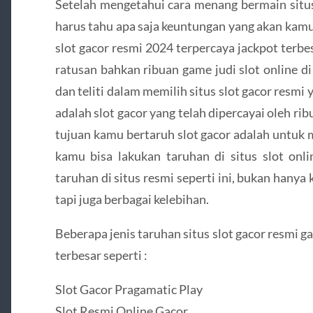
Setelah mengetahui cara menang bermain sit
harus tahu apa saja keuntungan yang akan kamu
slot gacor resmi 2024 terpercaya jackpot ter
ratusan bahkan ribuan game judi slot online di
dan teliti dalam memilih situs slot gacor resmi
adalah slot gacor yang telah dipercayai oleh ri
tujuan kamu bertaruh slot gacor adalah untuk
kamu bisa lakukan taruhan di situs slot onl
taruhan di situs resmi seperti ini, bukan han
tapi juga berbagai kelebihan.
Beberapa jenis taruhan situs slot gacor resmi
terbesar seperti :
Slot Gacor Pragamatic Play
Slot Resmi Online Gacor