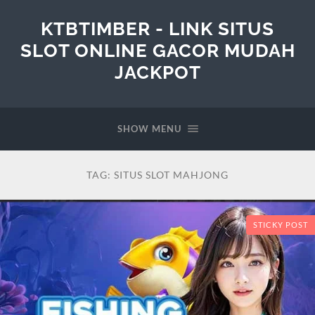
KTBTIMBER - LINK SITUS
SLOT ONLINE GACOR MUDAH
JACKPOT
SHOW MENU
TAG:
SITUS SLOT MAHJONG
STICKY POST