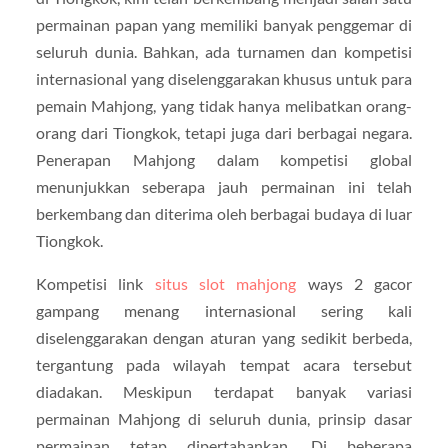
permainan papan yang memiliki banyak penggemar di
seluruh dunia. Bahkan, ada turnamen dan kompetisi
internasional yang diselenggarakan khusus untuk para
pemain Mahjong, yang tidak hanya melibatkan orang-
orang dari Tiongkok, tetapi juga dari berbagai negara.
Penerapan Mahjong dalam kompetisi global
menunjukkan seberapa jauh permainan ini telah
berkembang dan diterima oleh berbagai budaya di luar
Tiongkok.
Kompetisi link
situs slot mahjong
ways 2 gacor
gampang menang internasional sering kali
diselenggarakan dengan aturan yang sedikit berbeda,
tergantung pada wilayah tempat acara tersebut
diadakan. Meskipun terdapat banyak variasi
permainan Mahjong di seluruh dunia, prinsip dasar
permainan tetap dipertahankan. Di beberapa