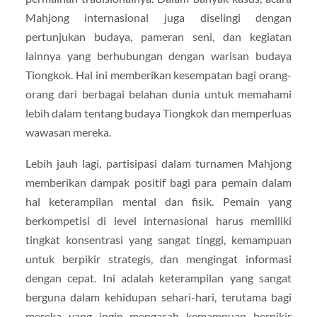
Mahjong internasional juga diselingi dengan
pertunjukan budaya, pameran seni, dan kegiatan
lainnya yang berhubungan dengan warisan budaya
Tiongkok. Hal ini memberikan kesempatan bagi orang-
orang dari berbagai belahan dunia untuk memahami
lebih dalam tentang budaya Tiongkok dan memperluas
wawasan mereka.
Lebih jauh lagi, partisipasi dalam turnamen Mahjong
memberikan dampak positif bagi para pemain dalam
hal keterampilan mental dan fisik. Pemain yang
berkompetisi di level internasional harus memiliki
tingkat konsentrasi yang sangat tinggi, kemampuan
untuk berpikir strategis, dan mengingat informasi
dengan cepat. Ini adalah keterampilan yang sangat
berguna dalam kehidupan sehari-hari, terutama bagi
mereka yang ingin mengasah kemampuan berpikir