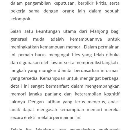
dalam pengambilan keputusan, berpikir kritis, serta
bekerja sama dengan orang lain dalam sebuah
kelompok.
Salah satu keuntungan utama dari Mahjong bagi
generasi muda adalah kemampuannya untuk
meningkatkan kemampuan memori. Dalam permainan
ini, pemain harus mengingat tiles yang telah dibuka
dan digunakan oleh lawan, serta memprediksi langkah-
langkah yang mungkin diambil berdasarkan informasi
yang tersedia. Kemampuan untuk mengingat berbagai
detail ini sangat bermanfaat dalam mengembangkan
memori jangka panjang dan keterampilan kognitif
lainnya. Dengan latihan yang terus menerus, anak-
anak dapat mengasah kemampuan memori mereka
secara efektif melalui permainan ini.
Selain itu, Mahjong juga mengajarkan anak-anak