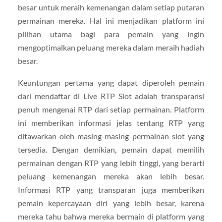
besar untuk meraih kemenangan dalam setiap putaran
permainan mereka. Hal ini menjadikan platform ini
pilihan utama bagi para pemain yang ingin
mengoptimalkan peluang mereka dalam meraih hadiah
besar.
Keuntungan pertama yang dapat diperoleh pemain
dari mendaftar di Live RTP Slot adalah transparansi
penuh mengenai RTP dari setiap permainan. Platform
ini memberikan informasi jelas tentang RTP yang
ditawarkan oleh masing-masing permainan slot yang
tersedia. Dengan demikian, pemain dapat memilih
permainan dengan RTP yang lebih tinggi, yang berarti
peluang kemenangan mereka akan lebih besar.
Informasi RTP yang transparan juga memberikan
pemain kepercayaan diri yang lebih besar, karena
mereka tahu bahwa mereka bermain di platform yang