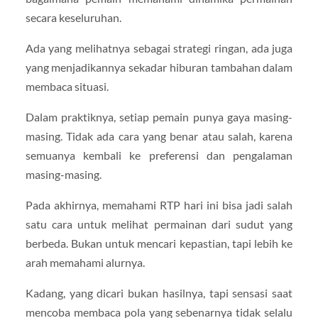
secara keseluruhan.
Ada yang melihatnya sebagai strategi ringan, ada juga
yang menjadikannya sekadar hiburan tambahan dalam
membaca situasi.
Dalam praktiknya, setiap pemain punya gaya masing-
masing. Tidak ada cara yang benar atau salah, karena
semuanya kembali ke preferensi dan pengalaman
masing-masing.
Pada akhirnya, memahami RTP hari ini bisa jadi salah
satu cara untuk melihat permainan dari sudut yang
berbeda. Bukan untuk mencari kepastian, tapi lebih ke
arah memahami alurnya.
Kadang, yang dicari bukan hasilnya, tapi sensasi saat
mencoba membaca pola yang sebenarnya tidak selalu