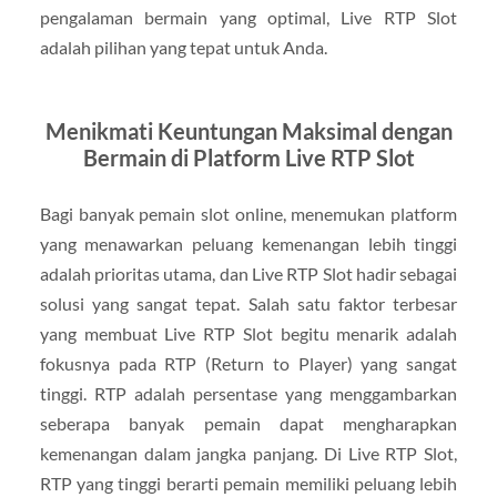
pengalaman bermain yang optimal, Live RTP Slot
adalah pilihan yang tepat untuk Anda.
Menikmati Keuntungan Maksimal dengan
Bermain di Platform Live RTP Slot
Bagi banyak pemain slot online, menemukan platform
yang menawarkan peluang kemenangan lebih tinggi
adalah prioritas utama, dan Live RTP Slot hadir sebagai
solusi yang sangat tepat. Salah satu faktor terbesar
yang membuat Live RTP Slot begitu menarik adalah
fokusnya pada RTP (Return to Player) yang sangat
tinggi. RTP adalah persentase yang menggambarkan
seberapa banyak pemain dapat mengharapkan
kemenangan dalam jangka panjang. Di Live RTP Slot,
RTP yang tinggi berarti pemain memiliki peluang lebih