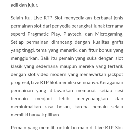
adil dan jujur.
Selain itu, Live RTP Slot menyediakan berbagai jenis
permainan slot dari penyedia perangkat lunak ternama
seperti Pragmatic Play, Playtech, dan Microgaming.
Setiap permainan dirancang dengan kualitas grafis
yang tinggi, tema yang menarik, dan fitur bonus yang
menggiurkan. Baik itu pemain yang suka dengan slot
klasik yang sederhana maupun mereka yang tertarik
dengan slot video modern yang menawarkan jackpot
progresif, Live RTP Slot memiliki semuanya. Keragaman
permainan yang ditawarkan membuat setiap sesi
bermain menjadi lebih menyenangkan dan
meminimalkan rasa bosan, karena pemain selalu
memiliki banyak pilihan.
Pemain yang memilih untuk bermain di Live RTP Slot