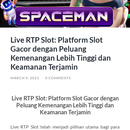
Live RTP Slot: Platform Slot
Gacor dengan Peluang
Kemenangan Lebih Tinggi dan
Keamanan Terjamin
MARCH 9, 2025
/
0 COMMENTS
Live RTP Slot: Platform Slot Gacor dengan
Peluang Kemenangan Lebih Tinggi dan
Keamanan Terjamin
Live RTP Slot telah menjadi pilihan utama bagi para