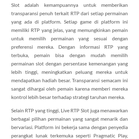
Slot adalah kemampuannya untuk memberikan
transparansi penuh terkait RTP dari setiap permainan
yang ada di platform. Setiap game di platform ini
memiliki RTP yang jelas, yang memungkinkan pemain
untuk memilih permainan yang sesuai dengan
preferensi mereka. Dengan informasi RTP yang
terbuka, pemain bisa dengan mudah memilih
permainan slot dengan persentase kemenangan yang
lebih tinggi, meningkatkan peluang mereka untuk
mendapatkan hadiah besar. Transparansi semacam ini
sangat dihargai oleh pemain karena memberi mereka
kontrol lebih besar terhadap strategi taruhan mereka.
Selain RTP yang tinggi, Live RTP Slot juga menawarkan
berbagai pilihan permainan yang sangat menarik dan
bervariasi. Platform ini bekerja sama dengan penyedia
perangkat lunak terkemuka seperti Pragmatic Play,