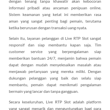
dengan tenang tanpa khawatir akan kebocoran
informasi pribadi atau ancaman penipuan online.
Sistem keamanan yang ketat ini memberikan rasa
aman yang sangat penting bagi pemain, terutama
ketika berurusan dengan transaksi uang nyata.
Selain itu, layanan pelanggan di Live RTP Slot sangat
responsif dan siap membantu kapan saja. Tim
customer service yang berpengalaman siap
memberikan bantuan 24/7, menjamin bahwa pemain
dapat dengan mudah menyelesaikan masalah atau
menjawab pertanyaan yang mereka miliki. Dengan
dukungan pelanggan yang baik dan selalu siap
membantu, pemain dapat menikmati pengalaman
bermain yang lancar dan tanpa gangguan.
Secara keseluruhan, Live RTP Slot adalah platform
yang sangat menarik dan menguntungkan bagi para