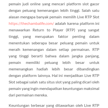
pemain judi online yang mencari platform slot gacor
dengan peluang kemenangan lebih tinggi. Salah satu
alasan mengapa banyak pemain memilih Live RTP Slot
https://thechambalife.com/
adalah karena platform ini
menawarkan Return to Player (RTP) yang sangat
tinggi, yang merupakan faktor penting dalam
menentukan seberapa besar peluang pemain untuk
meraih kemenangan dalam setiap permainan. RTP
yang tinggi berarti bahwa dalam jangka panjang,
pemain memiliki peluang lebih besar untuk
memenangkan hadiah lebih besar dibandingkan
dengan platform lainnya. Hal ini menjadikan Live RTP
Slot sebagai salah satu situs slot yang paling dicari oleh
pemain yang ingin mendapatkan keuntungan maksimal
dari permainan mereka.
Keuntungan terbesar yang ditawarkan oleh Live RTP