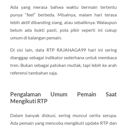
Ada yang merasa bahwa waktu bermain tertentu
punya “feel” berbeda. Misalnya, malam hari terasa
lebih aktif dibanding siang, atau sebaliknya. Walaupun
belum ada bukti pasti, pola pikir seperti ini cukup
umum di kalangan pemain.
Di sisi lain, data RTP RAJANAGA99 hari ini sering
dianggap sebagai indikator sederhana untuk membaca
tren. Bukan sebagai patokan mutlak, tapi lebih ke arah
referensi tambahan saja.
Pengalaman Umum Pemain Saat
Mengikuti RTP
Dalam banyak diskusi, sering muncul cerita serupa.
Ada pemain yang mencoba mengikuti update RTP dan