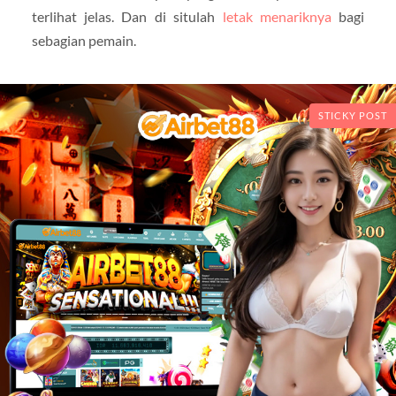
terlihat jelas. Dan di situlah
letak menariknya
bagi
sebagian pemain.
STICKY POST