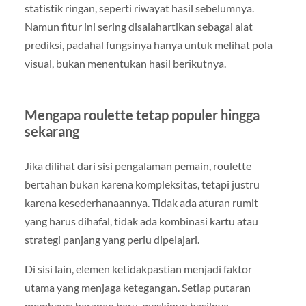
statistik ringan, seperti riwayat hasil sebelumnya.
Namun fitur ini sering disalahartikan sebagai alat
prediksi, padahal fungsinya hanya untuk melihat pola
visual, bukan menentukan hasil berikutnya.
Mengapa roulette tetap populer hingga
sekarang
Jika dilihat dari sisi pengalaman pemain, roulette
bertahan bukan karena kompleksitas, tetapi justru
karena kesederhanaannya. Tidak ada aturan rumit
yang harus dihafal, tidak ada kombinasi kartu atau
strategi panjang yang perlu dipelajari.
Di sisi lain, elemen ketidakpastian menjadi faktor
utama yang menjaga ketegangan. Setiap putaran
membawa harapan baru, meskipun hasilnya