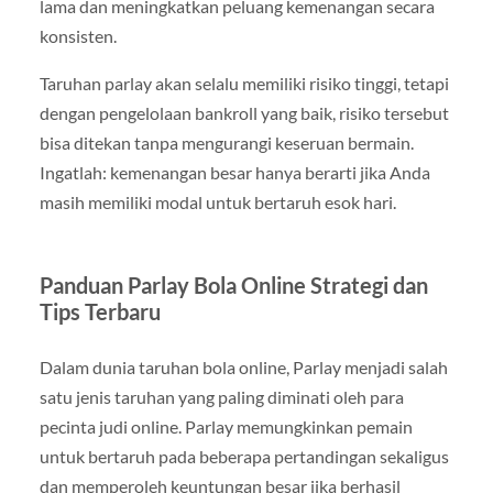
lama dan meningkatkan peluang kemenangan secara
konsisten.
Taruhan parlay akan selalu memiliki risiko tinggi, tetapi
dengan pengelolaan bankroll yang baik, risiko tersebut
bisa ditekan tanpa mengurangi keseruan bermain.
Ingatlah: kemenangan besar hanya berarti jika Anda
masih memiliki modal untuk bertaruh esok hari.
Panduan Parlay Bola Online Strategi dan
Tips Terbaru
Dalam dunia taruhan bola online, Parlay menjadi salah
satu jenis taruhan yang paling diminati oleh para
pecinta judi online. Parlay memungkinkan pemain
untuk bertaruh pada beberapa pertandingan sekaligus
dan memperoleh keuntungan besar jika berhasil