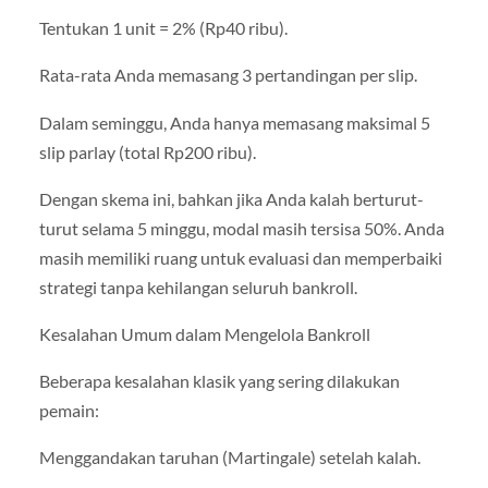
Tentukan 1 unit = 2% (Rp40 ribu).
Rata-rata Anda memasang 3 pertandingan per slip.
Dalam seminggu, Anda hanya memasang maksimal 5
slip parlay (total Rp200 ribu).
Dengan skema ini, bahkan jika Anda kalah berturut-
turut selama 5 minggu, modal masih tersisa 50%. Anda
masih memiliki ruang untuk evaluasi dan memperbaiki
strategi tanpa kehilangan seluruh bankroll.
Kesalahan Umum dalam Mengelola Bankroll
Beberapa kesalahan klasik yang sering dilakukan
pemain:
Menggandakan taruhan (Martingale) setelah kalah.