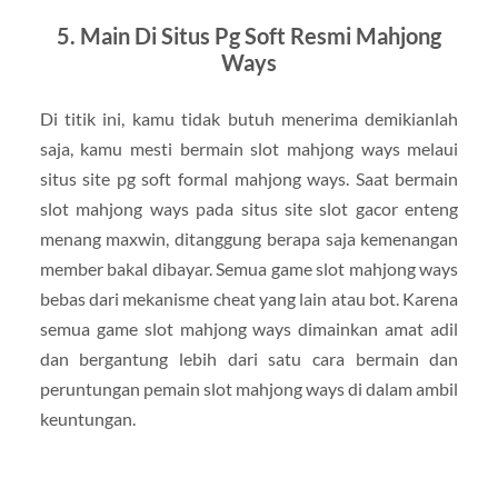
5. Main Di Situs Pg Soft Resmi Mahjong
Ways
Di titik ini, kamu tidak butuh menerima demikianlah
saja, kamu mesti bermain slot mahjong ways melaui
situs site pg soft formal mahjong ways. Saat bermain
slot mahjong ways pada situs site slot gacor enteng
menang maxwin, ditanggung berapa saja kemenangan
member bakal dibayar. Semua game slot mahjong ways
bebas dari mekanisme cheat yang lain atau bot. Karena
semua game slot mahjong ways dimainkan amat adil
dan bergantung lebih dari satu cara bermain dan
peruntungan pemain slot mahjong ways di dalam ambil
keuntungan.