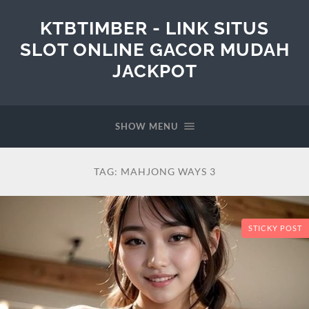
KTBTIMBER - LINK SITUS
SLOT ONLINE GACOR MUDAH
JACKPOT
SHOW MENU
TAG:
MAHJONG WAYS 3
STICKY POST