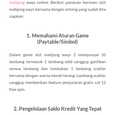
mahjong
ways online. Berikut panduan bermain slot
mahjong ways bersama dengan enteng yang sudah kita
siapkan:
1. Memahami Aturan Game
(Paytable/Simbol)
Dalam game slot mahjong ways 2 mempunyai 10
lambang termasuk 1 lambang wild sanggup gantikan
semua lambang dan tambahan 1 lambang scatter
bersama dengan warna merah terang. Lambang scatter
sanggup memberikan feature perputaran gratis s/d 12
free spin.
2. Pengelolaan Saldo Kredit Yang Tepat