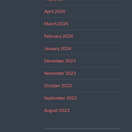
April 2024
March 2024
February 2024
January 2024
December 2023
November 2023
October 2023
September 2023
August 2023