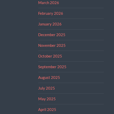
March 2026
February 2026
January 2026
December 2025
November 2025
October 2025
September 2025
August 2025
July 2025
May 2025
April 2025