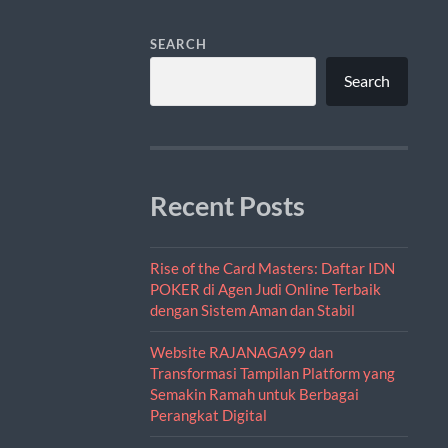
SEARCH
Search
Recent Posts
Rise of the Card Masters: Daftar IDN
POKER di Agen Judi Online Terbaik
dengan Sistem Aman dan Stabil
Website RAJANAGA99 dan
Transformasi Tampilan Platform yang
Semakin Ramah untuk Berbagai
Perangkat Digital