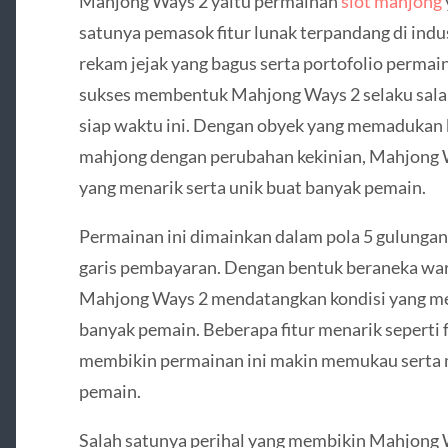
Mahjong Ways 2 yaitu permainan
slot mahjong
satunya pemasok fitur lunak terpandang di indus
rekam jejak yang bagus serta portofolio perma
sukses membentuk Mahjong Ways 2 selaku salah
siap waktu ini. Dengan obyek yang memadukan b
mahjong dengan perubahan kekinian, Mahjong 
yang menarik serta unik buat banyak pemain.
Permainan ini dimainkan dalam pola 5 gulungan 
garis pembayaran. Dengan bentuk beraneka warn
Mahjong Ways 2 mendatangkan kondisi yang me
banyak pemain. Beberapa fitur menarik seperti 
membikin permainan ini makin memukau serta
pemain.
Salah satunya perihal yang membikin Mahjong W