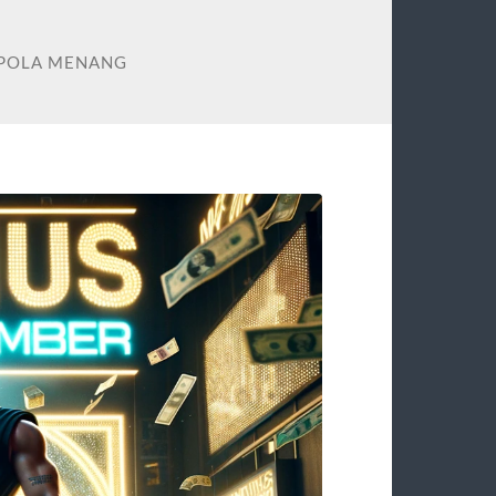
 POLA MENANG