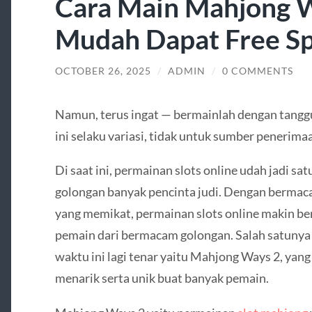
Cara Main Mahjong 
Mudah Dapat Free Sp
OCTOBER 26, 2025
/
ADMIN
/
0 COMMENTS
Namun, terus ingat — bermainlah dengan tang
ini selaku variasi, tidak untuk sumber penerimaa
Di saat ini, permainan slots online udah jadi sa
golongan banyak pencinta judi. Dengan bermaca
yang memikat, permainan slots online makin b
pemain dari bermacam golongan. Salah satunya 
waktu ini lagi tenar yaitu Mahjong Ways 2, ya
menarik serta unik buat banyak pemain.