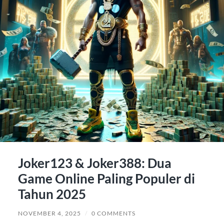
Joker123 & Joker388: Dua
Game Online Paling Populer di
Tahun 2025
NOVEMBER 4, 2025
/
0 COMMENTS