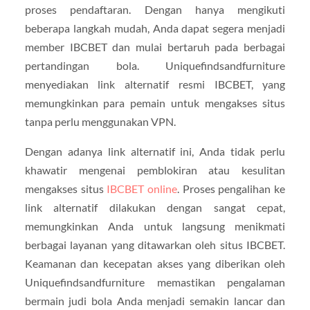
proses pendaftaran. Dengan hanya mengikuti
beberapa langkah mudah, Anda dapat segera menjadi
member IBCBET dan mulai bertaruh pada berbagai
pertandingan bola. Uniquefindsandfurniture
menyediakan link alternatif resmi IBCBET, yang
memungkinkan para pemain untuk mengakses situs
tanpa perlu menggunakan VPN.
Dengan adanya link alternatif ini, Anda tidak perlu
khawatir mengenai pemblokiran atau kesulitan
mengakses situs
IBCBET online
. Proses pengalihan ke
link alternatif dilakukan dengan sangat cepat,
memungkinkan Anda untuk langsung menikmati
berbagai layanan yang ditawarkan oleh situs IBCBET.
Keamanan dan kecepatan akses yang diberikan oleh
Uniquefindsandfurniture memastikan pengalaman
bermain judi bola Anda menjadi semakin lancar dan