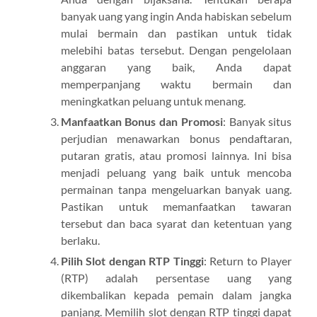
banyak uang yang ingin Anda habiskan sebelum
mulai bermain dan pastikan untuk tidak
melebihi batas tersebut. Dengan pengelolaan
anggaran yang baik, Anda dapat
memperpanjang waktu bermain dan
meningkatkan peluang untuk menang.
Manfaatkan Bonus dan Promosi
: Banyak situs
perjudian menawarkan bonus pendaftaran,
putaran gratis, atau promosi lainnya. Ini bisa
menjadi peluang yang baik untuk mencoba
permainan tanpa mengeluarkan banyak uang.
Pastikan untuk memanfaatkan tawaran
tersebut dan baca syarat dan ketentuan yang
berlaku.
Pilih Slot dengan RTP Tinggi
: Return to Player
(RTP) adalah persentase uang yang
dikembalikan kepada pemain dalam jangka
panjang. Memilih slot dengan RTP tinggi dapat