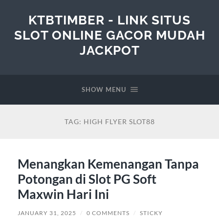
KTBTIMBER - LINK SITUS
SLOT ONLINE GACOR MUDAH
JACKPOT
SHOW MENU
TAG:
HIGH FLYER SLOT88
Menangkan Kemenangan Tanpa
Potongan di Slot PG Soft
Maxwin Hari Ini
JANUARY 31, 2025
/
0 COMMENTS
/
STICKY