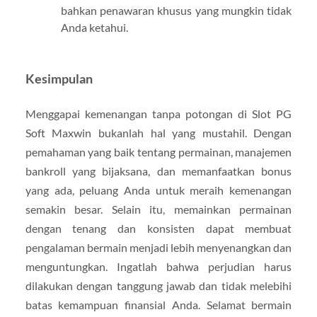
bahkan penawaran khusus yang mungkin tidak
Anda ketahui.
Kesimpulan
Menggapai kemenangan tanpa potongan di Slot PG
Soft Maxwin bukanlah hal yang mustahil. Dengan
pemahaman yang baik tentang permainan, manajemen
bankroll yang bijaksana, dan memanfaatkan bonus
yang ada, peluang Anda untuk meraih kemenangan
semakin besar. Selain itu, memainkan permainan
dengan tenang dan konsisten dapat membuat
pengalaman bermain menjadi lebih menyenangkan dan
menguntungkan. Ingatlah bahwa perjudian harus
dilakukan dengan tanggung jawab dan tidak melebihi
batas kemampuan finansial Anda. Selamat bermain