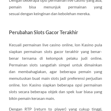
Dengan beberapa opsi permainan live casino yang ada,
pemain bisa menunjuk permainan yang
sesuai dengan keinginan dan kebolehan mereka.
Perubahan Slots Gacor Terakhir
Kecuali permainan live casino online, Ion Kasino pula
siapkan permainan slots gacor terakhir yang benar-
benar ternama di kelompok pelaku judi online.
Permainan slots sangatlah simpel untuk dimainkan
dan membahagiakan, agar beberapa pemain yang
memutuskan buat main slots jadi preferensi perjudian
online. Ion Kasino siapkan beberapa opsi permainan
slots secara beberapa objek dan spek luar biasa yang
bikin pemain kerasan main.
Dengan RTP (return to player) yang cukup tinggi,