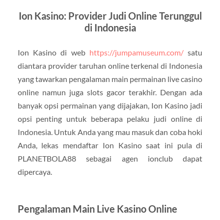
Ion Kasino: Provider Judi Online Terunggul
di Indonesia
Ion Kasino di web
https://jumpamuseum.com/
satu
diantara provider taruhan online terkenal di Indonesia
yang tawarkan pengalaman main permainan live casino
online namun juga slots gacor terakhir. Dengan ada
banyak opsi permainan yang dijajakan, Ion Kasino jadi
opsi penting untuk beberapa pelaku judi online di
Indonesia. Untuk Anda yang mau masuk dan coba hoki
Anda, lekas mendaftar Ion Kasino saat ini pula di
PLANETBOLA88 sebagai agen ionclub dapat
dipercaya.
Pengalaman Main Live Kasino Online