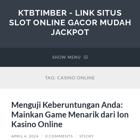
KTBTIMBER - LINK SITUS
SLOT ONLINE GACOR MUDAH
JACKPOT
SHOW MENU
TAG:
CASINO ONLINE
Menguji Keberuntungan Anda:
Mainkan Game Menarik dari Ion
Kasino Online
APRIL 4, 2024
/
0 COMMENTS
/
STICKY